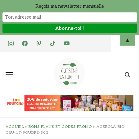
Reçois ma newsletter mensuelle
Skip
▲
instagram
facebook
pinterest
tiktok
youtube
to
content
Search
for:
ACCUEIL
»
BONS PLANS ET CODES PROMO
»
ACEROLA-BIO-
CRU-17-POUDRE-50G