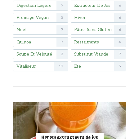
Digestion Légère
Extracteur De Jus
7
6
Fromage Vegan
Hiver
5
6
Noël
Pâtes Sans Gluten
7
6
Quinoa
Restaurants
7
4
Soupe Et Velouté
Substitut Viande
3
7
Vitaliseur
Été
17
5
Hurom extracteurs de jus