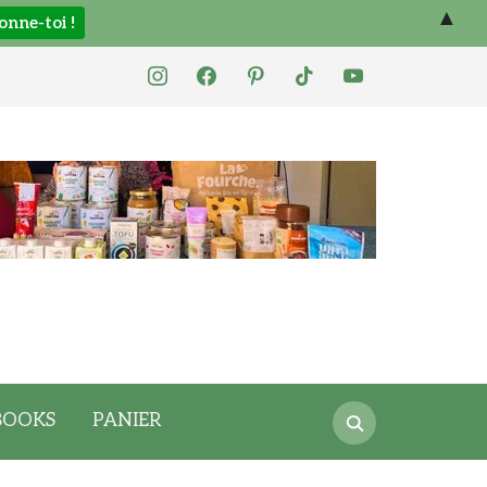
▲
instagram
facebook
pinterest
tiktok
youtube
Search
BOOKS
PANIER
for: