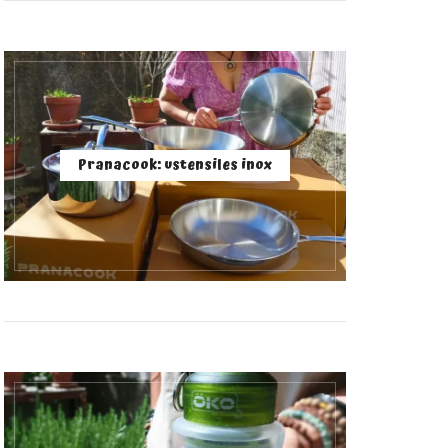
Pranacook: ustensiles inox