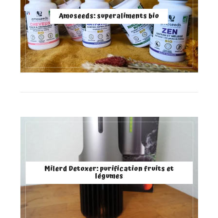
Amoseeds: superaliments bio
Milerd Detoxer: purification fruits et
légumes