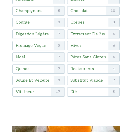
Champignons
Chocolat
5
10
Courge
Crêpes
3
3
Digestion Légère
Extracteur De Jus
7
6
Fromage Vegan
Hiver
5
6
Noël
Pâtes Sans Gluten
7
6
Quinoa
Restaurants
7
4
Soupe Et Velouté
Substitut Viande
3
7
Vitaliseur
Été
17
5