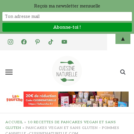
Reçois ma newsletter mensuelle
Skip
▲
instagram
facebook
pinterest
tiktok
youtube
to
content
Search
for:
ACCUEIL
»
10 RECETTES DE PANCAKES VEGAN ET SANS
GLUTEN
»
PANCAKES VEGAN ET SANS GLUTEN – POMMES
CANNELLE -CUISINENATURELLE.COM