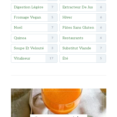
Digestion Légère
Extracteur De Jus
7
6
Fromage Vegan
Hiver
5
6
Noël
Pâtes Sans Gluten
7
6
Quinoa
Restaurants
7
4
Soupe Et Velouté
Substitut Viande
3
7
Vitaliseur
Été
17
5