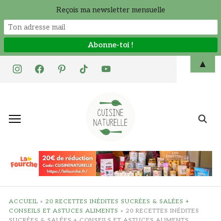
Reçois ma newsletter mensuelle
Skip
▲
instagram
facebook
pinterest
tiktok
youtube
to
content
Search
for:
ACCUEIL
»
20 RECETTES INÉDITES SUCRÉES & SALÉES +
CONSEILS ET ASTUCES ALIMENTS
»
20 RECETTES INÉDITES
SUCRÉES & SALÉES + CONSEILS ET ASTUCES ALIMENTS