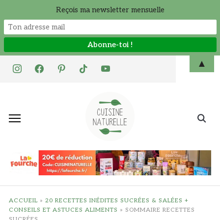
Reçois ma newsletter mensuelle
Skip
▲
instagram
facebook
pinterest
tiktok
youtube
to
content
Search
for:
ACCUEIL
»
20 RECETTES INÉDITES SUCRÉES & SALÉES +
CONSEILS ET ASTUCES ALIMENTS
»
SOMMAIRE RECETTES
SUCRÉES