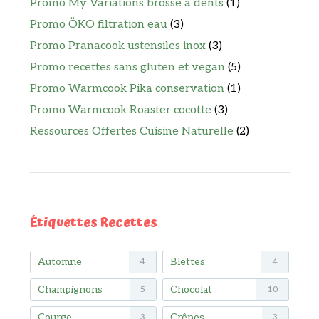
Promo My Variations brosse à dents
(1)
Promo ÖKO filtration eau
(3)
Promo Pranacook ustensiles inox
(3)
Promo recettes sans gluten et vegan
(5)
Promo Warmcook Pika conservation
(1)
Promo Warmcook Roaster cocotte
(3)
Ressources Offertes Cuisine Naturelle
(2)
Étiquettes Recettes
Automne
Blettes
4
4
Champignons
Chocolat
5
10
Courge
Crêpes
3
3