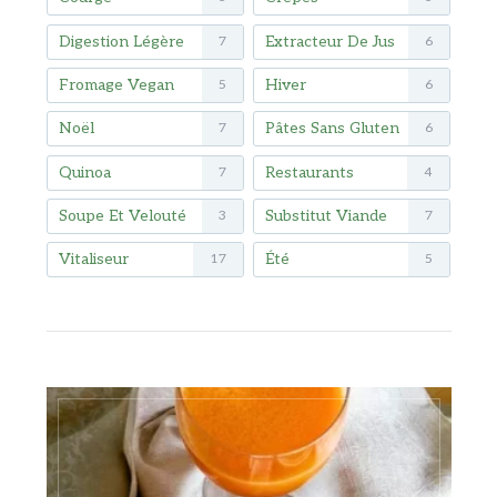
Digestion Légère
Extracteur De Jus
7
6
Fromage Vegan
Hiver
5
6
Noël
Pâtes Sans Gluten
7
6
Quinoa
Restaurants
7
4
Soupe Et Velouté
Substitut Viande
3
7
Vitaliseur
Été
17
5