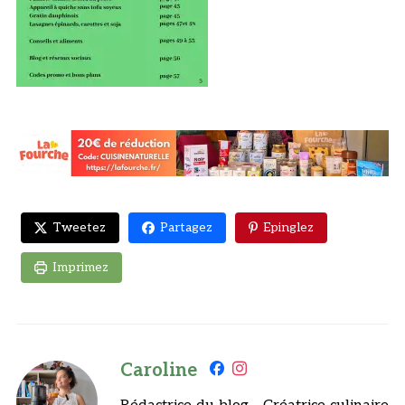
Tweetez
Partagez
Epinglez
Imprimez
Caroline