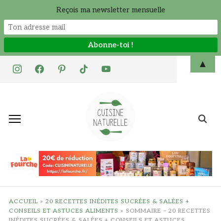
Reçois ma newsletter mensuelle
Skip
▲
instagram
facebook
pinterest
tiktok
youtube
to
content
Search
for:
ACCUEIL
»
20 RECETTES INÉDITES SUCRÉES & SALÉES +
CONSEILS ET ASTUCES ALIMENTS
»
SOMMAIRE – 20 RECETTES
INÉDITES SUCRÉES & SALÉES + CONSEILS ET ASTUCES