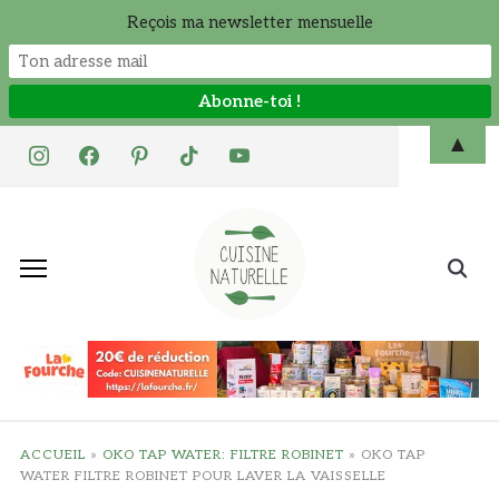
Reçois ma newsletter mensuelle
Skip
▲
instagram
facebook
pinterest
tiktok
youtube
to
content
Search
for:
ACCUEIL
»
OKO TAP WATER: FILTRE ROBINET
»
OKO TAP
WATER FILTRE ROBINET POUR LAVER LA VAISSELLE