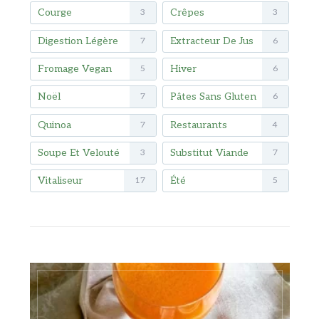
Courge
Crêpes
3
3
Digestion Légère
Extracteur De Jus
7
6
Fromage Vegan
Hiver
5
6
Noël
Pâtes Sans Gluten
7
6
Quinoa
Restaurants
7
4
Soupe Et Velouté
Substitut Viande
3
7
Vitaliseur
Été
17
5