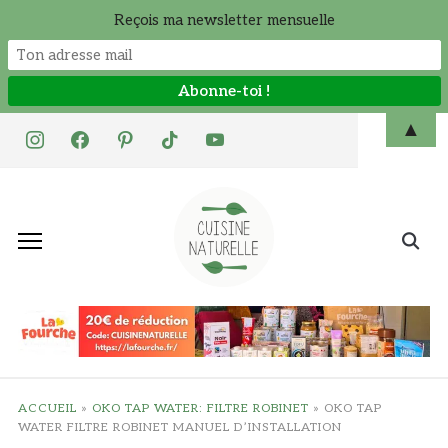
Reçois ma newsletter mensuelle
Skip
▲
instagram
facebook
pinterest
tiktok
youtube
to
content
Search
for:
ACCUEIL
»
OKO TAP WATER: FILTRE ROBINET
»
OKO TAP
WATER FILTRE ROBINET MANUEL D’INSTALLATION