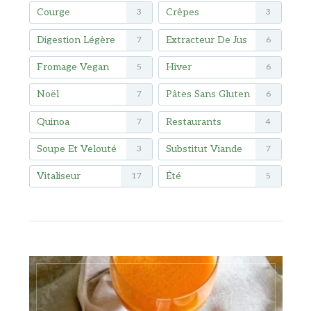
Courge
Crêpes
3
3
Digestion Légère
Extracteur De Jus
7
6
Fromage Vegan
Hiver
5
6
Noël
Pâtes Sans Gluten
7
6
Quinoa
Restaurants
7
4
Soupe Et Velouté
Substitut Viande
3
7
Vitaliseur
Été
17
5