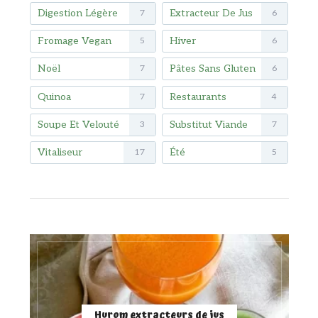
Digestion Légère
Extracteur De Jus
7
6
Fromage Vegan
Hiver
5
6
Noël
Pâtes Sans Gluten
7
6
Quinoa
Restaurants
7
4
Soupe Et Velouté
Substitut Viande
3
7
Vitaliseur
Été
17
5
Hurom extracteurs de jus