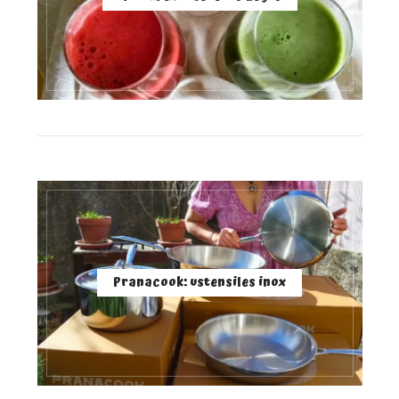
Pranacook: ustensiles inox