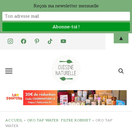
Reçois ma newsletter mensuelle
Skip
▲
instagram
facebook
pinterest
tiktok
youtube
to
content
Search
for:
ACCUEIL
»
OKO TAP WATER: FILTRE ROBINET
»
OKO TAP
WATER