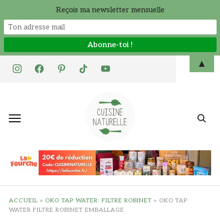
Reçois ma newsletter mensuelle
Skip
▲
instagram
facebook
pinterest
tiktok
youtube
to
content
Search
for:
ACCUEIL
»
OKO TAP WATER: FILTRE ROBINET
»
OKO TAP
WATER FILTRE ROBINET EMBALLAGE