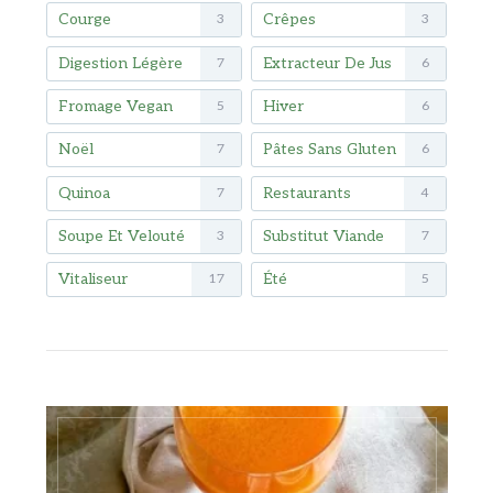
Courge
Crêpes
3
3
Digestion Légère
Extracteur De Jus
7
6
Fromage Vegan
Hiver
5
6
Noël
Pâtes Sans Gluten
7
6
Quinoa
Restaurants
7
4
Soupe Et Velouté
Substitut Viande
3
7
Vitaliseur
Été
17
5