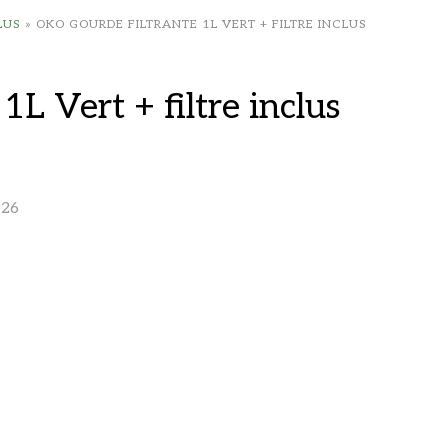
LUS
»
OKO GOURDE FILTRANTE 1L VERT + FILTRE INCLUS
L Vert + filtre inclus
026