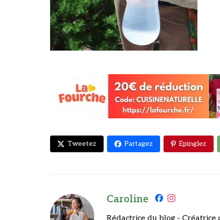
Tweetez
Partagez
Epinglez
Caroline
Rédactrice du blog - Créatrice 