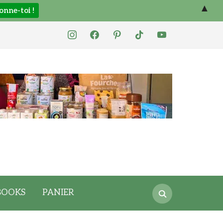
▲
instagram
facebook
pinterest
tiktok
youtube
Search
BOOKS
PANIER
for: