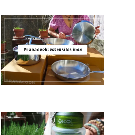
Pranacook: ustensiles inox