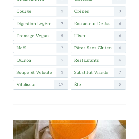
Courge
Crêpes
3
3
Digestion Légère
Extracteur De Jus
7
6
Fromage Vegan
Hiver
5
6
Noël
Pâtes Sans Gluten
7
6
Quinoa
Restaurants
7
4
Soupe Et Velouté
Substitut Viande
3
7
Vitaliseur
Été
17
5