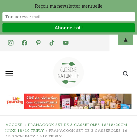
Reçois ma newsletter mensuelle
Skip
▲
instagram
facebook
pinterest
tiktok
youtube
to
content
Search
for:
ACCUEIL
»
PRANACOOK SET DE 3 CASSEROLES 16/18/20CM
INOX 18/10 TRIPLY
»
PRANACOOK SET DE 3 CASSEROLES 16
18 20CM INOX 1810 TRIPLY