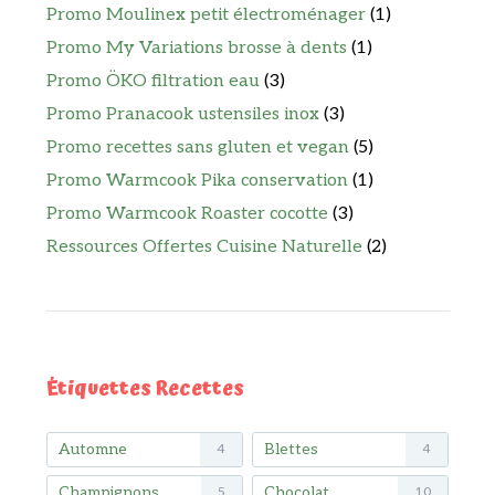
Promo Moulinex petit électroménager
(1)
Promo My Variations brosse à dents
(1)
Promo ÖKO filtration eau
(3)
Promo Pranacook ustensiles inox
(3)
Promo recettes sans gluten et vegan
(5)
Promo Warmcook Pika conservation
(1)
Promo Warmcook Roaster cocotte
(3)
Ressources Offertes Cuisine Naturelle
(2)
Étiquettes Recettes
Automne
Blettes
4
4
Champignons
Chocolat
5
10