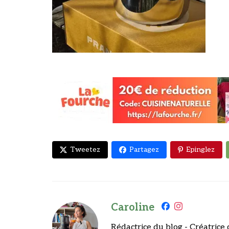
Tweetez
Partagez
Epinglez
Caroline
Rédactrice du blog - Créatrice 