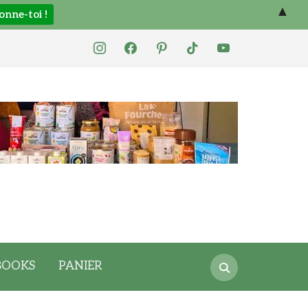
▲
instagram
facebook
pinterest
tiktok
youtube
Search
BOOKS
PANIER
for: