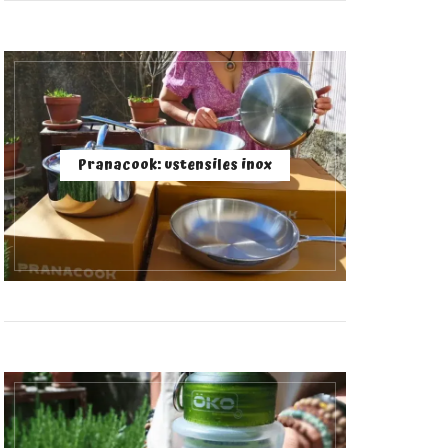
Pranacook: ustensiles inox