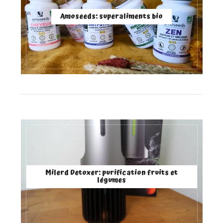
Amoseeds: superaliments bio
Milerd Detoxer: purification fruits et
légumes