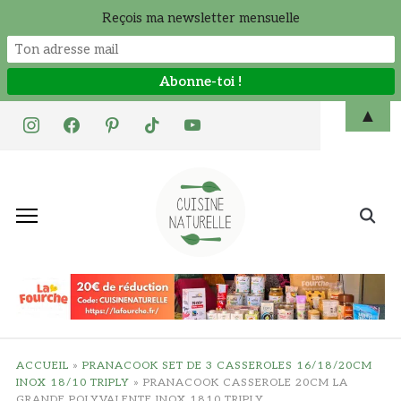
Reçois ma newsletter mensuelle
Skip
▲
instagram
facebook
pinterest
tiktok
youtube
to
content
Search
for:
ACCUEIL
»
PRANACOOK SET DE 3 CASSEROLES 16/18/20CM
INOX 18/10 TRIPLY
»
PRANACOOK CASSEROLE 20CM LA
GRANDE POLYVALENTE INOX 1810 TRIPLY