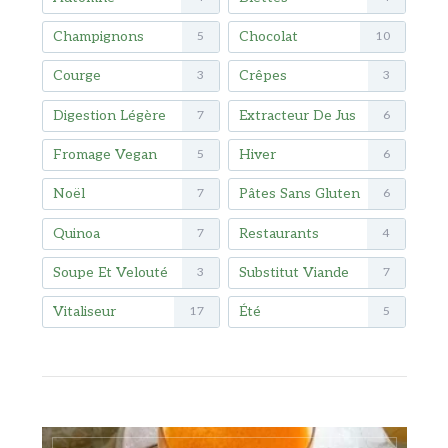
Champignons
Chocolat
5
10
Courge
Crêpes
3
3
Digestion Légère
Extracteur De Jus
7
6
Fromage Vegan
Hiver
5
6
Noël
Pâtes Sans Gluten
7
6
Quinoa
Restaurants
7
4
Soupe Et Velouté
Substitut Viande
3
7
Vitaliseur
Été
17
5