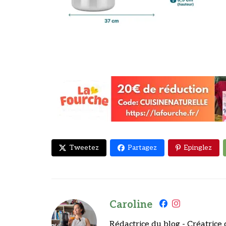
Tweetez
Partagez
Epinglez
Caroline
Rédactrice du blog - Créatrice 