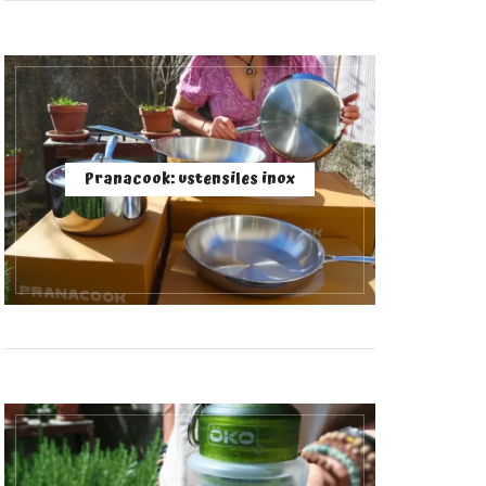
Pranacook: ustensiles inox