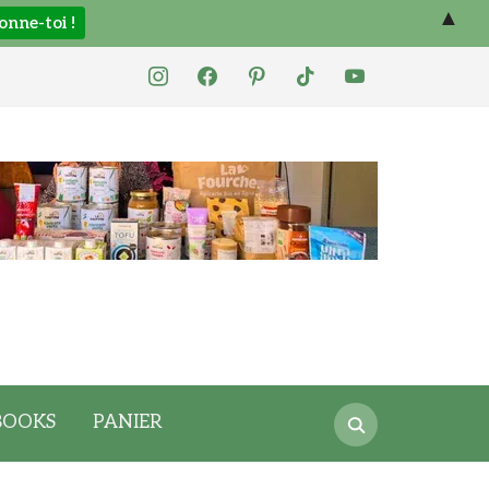
▲
instagram
facebook
pinterest
tiktok
youtube
Search
BOOKS
PANIER
for: