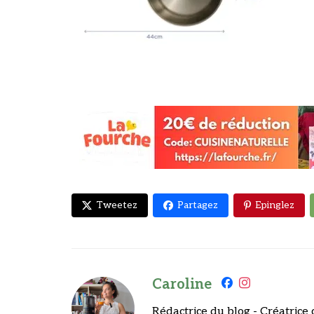
Tweetez
Partagez
Epinglez
Caroline
Rédactrice du blog - Créatrice 