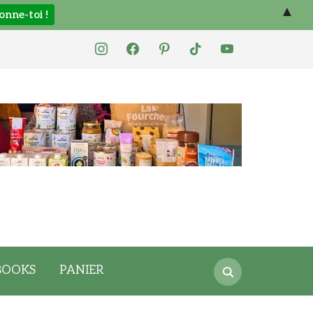
▲
instagram
facebook
pinterest
tiktok
youtube
Search
BOOKS
PANIER
for: