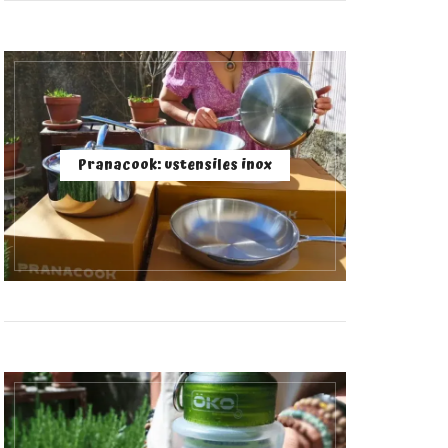
Pranacook: ustensiles inox