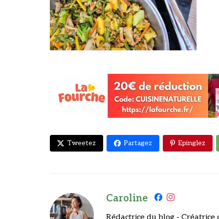
Tweetez
Partagez
Epinglez
Caroline
Rédactrice du blog - Créatrice 