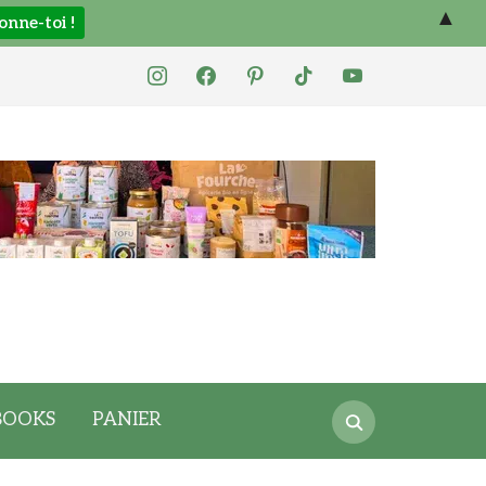
▲
instagram
facebook
pinterest
tiktok
youtube
Search
BOOKS
PANIER
for: