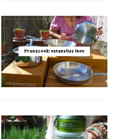
Pranacook: ustensiles inox