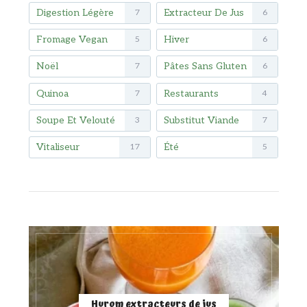
Digestion Légère
Extracteur De Jus
7
6
Fromage Vegan
Hiver
5
6
Noël
Pâtes Sans Gluten
7
6
Quinoa
Restaurants
7
4
Soupe Et Velouté
Substitut Viande
3
7
Vitaliseur
Été
17
5
Hurom extracteurs de jus