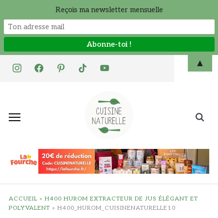
Reçois ma newsletter mensuelle
Skip
▲
instagram
facebook
pinterest
tiktok
youtube
to
content
Search
for:
ACCUEIL
»
H400 HUROM EXTRACTEUR DE JUS ÉLÉGANT ET
POLYVALENT
»
H400_HUROM_CUISINENATURELLE10