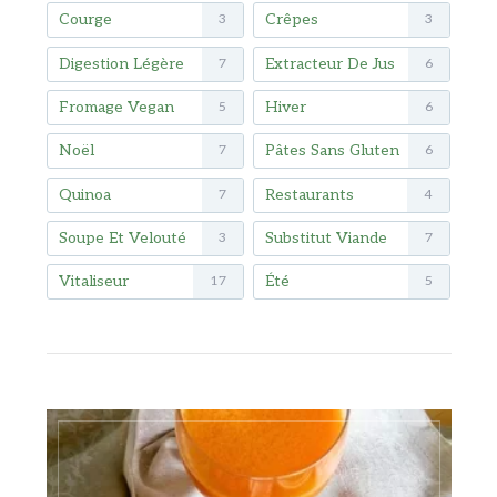
Courge
Crêpes
3
3
Digestion Légère
Extracteur De Jus
7
6
Fromage Vegan
Hiver
5
6
Noël
Pâtes Sans Gluten
7
6
Quinoa
Restaurants
7
4
Soupe Et Velouté
Substitut Viande
3
7
Vitaliseur
Été
17
5