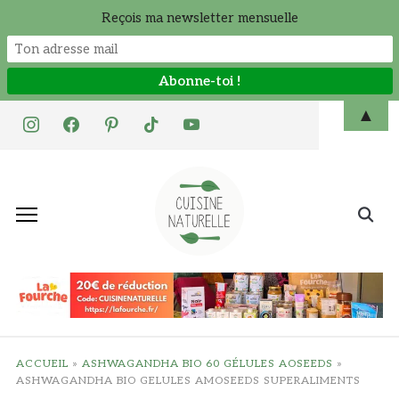
Reçois ma newsletter mensuelle
Skip
▲
instagram
facebook
pinterest
tiktok
youtube
to
content
Search
for:
ACCUEIL
»
ASHWAGANDHA BIO 60 GÉLULES AOSEEDS
»
ASHWAGANDHA BIO GELULES AMOSEEDS SUPERALIMENTS