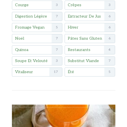
Courge
Crêpes
3
3
Digestion Légère
Extracteur De Jus
7
6
Fromage Vegan
Hiver
5
6
Noël
Pâtes Sans Gluten
7
6
Quinoa
Restaurants
7
4
Soupe Et Velouté
Substitut Viande
3
7
Vitaliseur
Été
17
5