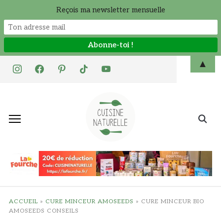
Reçois ma newsletter mensuelle
Skip
▲
instagram
facebook
pinterest
tiktok
youtube
to
content
Search
for:
ACCUEIL
»
CURE MINCEUR AMOSEEDS
»
CURE MINCEUR BIO
AMOSEEDS CONSEILS