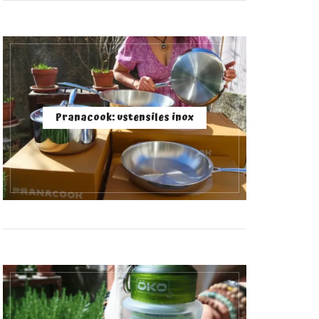
Pranacook: ustensiles inox