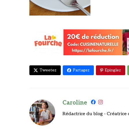
Tweetez
Partagez
Epinglez
Caroline
Rédactrice du blog - Créatrice 