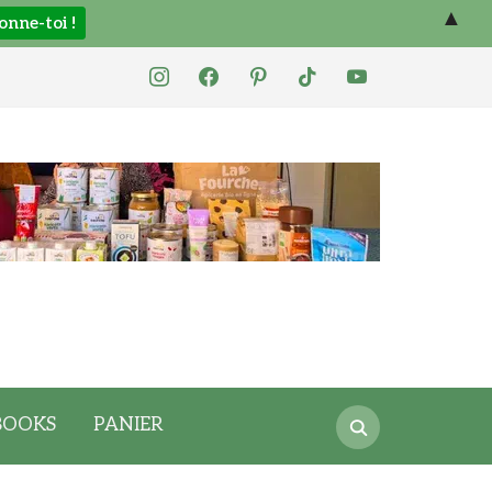
▲
instagram
facebook
pinterest
tiktok
youtube
Search
BOOKS
PANIER
for: