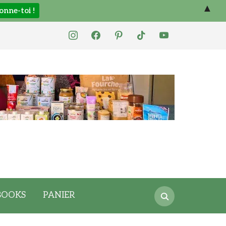
▲
instagram
facebook
pinterest
tiktok
youtube
Search
BOOKS
PANIER
for: