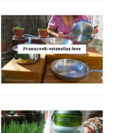
Pranacook: ustensiles inox