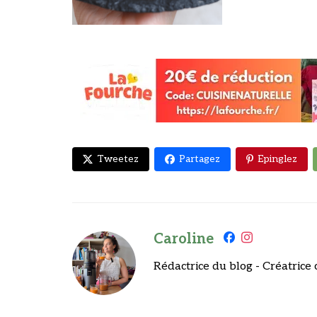
Tweetez
Partagez
Epinglez
Caroline
Rédactrice du blog - Créatrice 