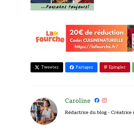
Tweetez
Partagez
Epinglez
Caroline
Rédactrice du blog - Créatrice 