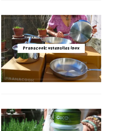
Pranacook: ustensiles inox