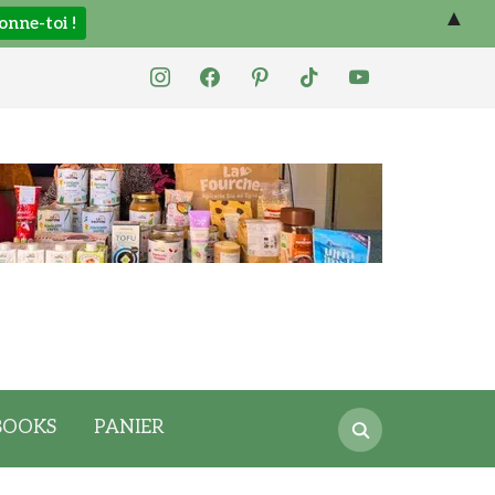
▲
instagram
facebook
pinterest
tiktok
youtube
Search
BOOKS
PANIER
for: