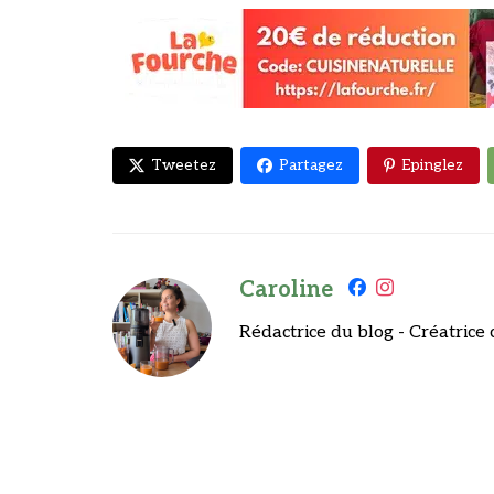
Tweetez
Partagez
Epinglez
Caroline
Rédactrice du blog - Créatrice 