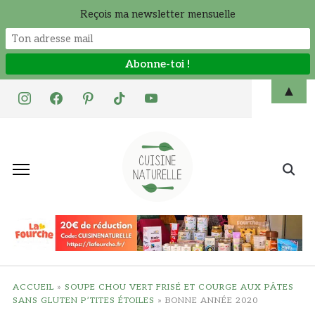
Reçois ma newsletter mensuelle
Skip
▲
instagram
facebook
pinterest
tiktok
youtube
to
content
Search
for:
ACCUEIL
»
SOUPE CHOU VERT FRISÉ ET COURGE AUX PÂTES
SANS GLUTEN P’TITES ÉTOILES
»
BONNE ANNÉE 2020