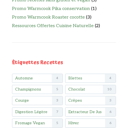
Promo recettes sans gluten et vegan
(5)
Promo Warmcook Pika conservation
(1)
Promo Warmcook Roaster cocotte
(3)
Ressources Offertes Cuisine Naturelle
(2)
Étiquettes Recettes
Automne
Blettes
4
4
Champignons
Chocolat
5
10
Courge
Crêpes
3
3
Digestion Légère
Extracteur De Jus
7
6
Fromage Vegan
Hiver
5
6