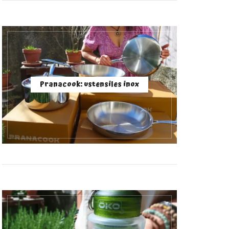
Pranacook: ustensiles inox