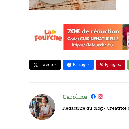
Tweetez
Partagez
Epinglez
Caroline
Rédactrice du blog - Créatrice 