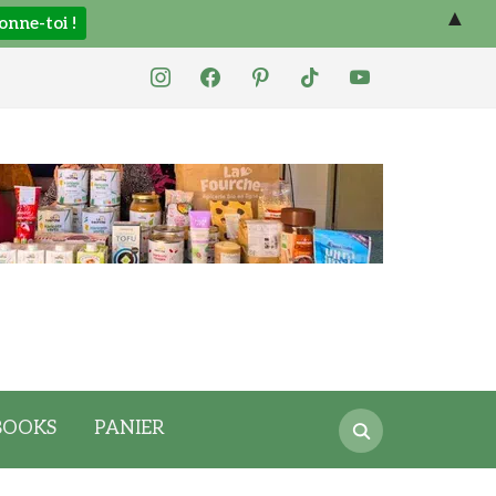
▲
instagram
facebook
pinterest
tiktok
youtube
Search
BOOKS
PANIER
for: