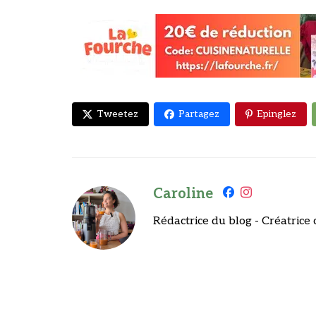
Tweetez
Partagez
Epinglez
Caroline
Rédactrice du blog - Créatrice 