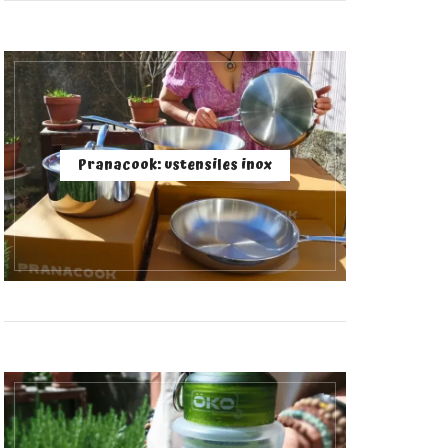
Pranacook: ustensiles inox