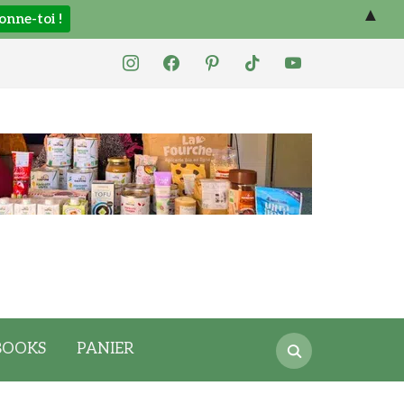
▲
instagram
facebook
pinterest
tiktok
youtube
Search
BOOKS
PANIER
for: