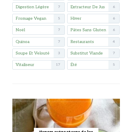
Digestion Légère
Extracteur De Jus
7
6
Fromage Vegan
Hiver
5
6
Noël
Pâtes Sans Gluten
7
6
Quinoa
Restaurants
7
4
Soupe Et Velouté
Substitut Viande
3
7
Vitaliseur
Été
17
5