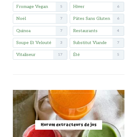
Fromage Vegan
Hiver
5
6
Noël
Pâtes Sans Gluten
7
6
Quinoa
Restaurants
7
4
Soupe Et Velouté
Substitut Viande
3
7
Vitaliseur
Été
17
5
Hurom extracteurs de jus