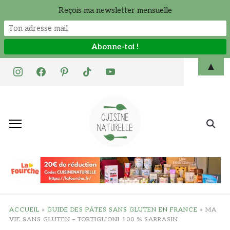
Reçois ma newsletter mensuelle
Skip
▲
instagram
facebook
pinterest
tiktok
youtube
to
content
Search
for:
ACCUEIL
»
GUIDE DES PÂTES SANS GLUTEN EN FRANCE
»
MA
VIE SANS GLUTEN – TORTIGLIONI 100 % SARRASIN