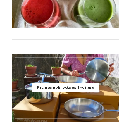
Pranacook: ustensiles inox