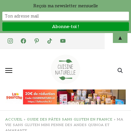
Reçois ma newsletter mensuelle
Skip
▲
instagram
facebook
pinterest
tiktok
youtube
to
content
Search
for:
ACCUEIL
»
GUIDE DES PÂTES SANS GLUTEN EN FRANCE
»
MA
VIE SANS GLUTEN MINI PENNE DES ANDES QUINOA ET
AMARANTE_