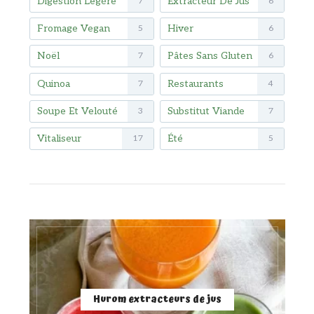
Digestion Légère
Extracteur De Jus
7
6
Fromage Vegan
Hiver
5
6
Noël
Pâtes Sans Gluten
7
6
Quinoa
Restaurants
7
4
Soupe Et Velouté
Substitut Viande
3
7
Vitaliseur
Été
17
5
Hurom extracteurs de jus