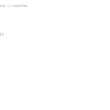
NCE
»
L CHANVRE
21