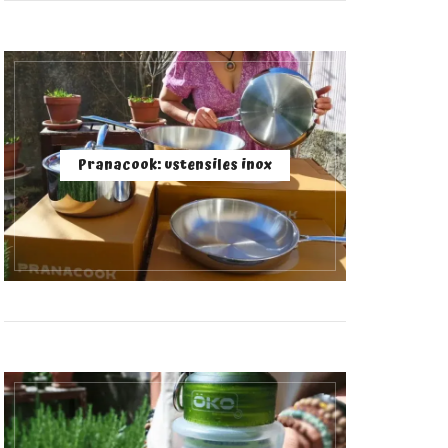
Pranacook: ustensiles inox