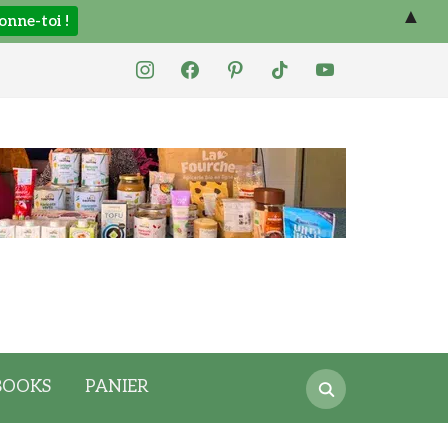
▲
instagram
facebook
pinterest
tiktok
youtube
Search
BOOKS
PANIER
for: