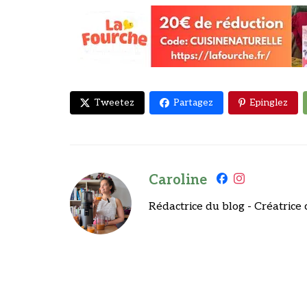
Tweetez
Partagez
Epinglez
Caroline
Rédactrice du blog - Créatrice 