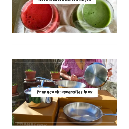
Pranacook: ustensiles inox