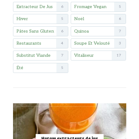
Extracteur De Jus
Fromage Vegan
6
5
Hiver
Noël
5
6
Pâtes Sans Gluten
Quinoa
6
7
Restaurants
Soupe Et Velouté
4
3
Substitut Viande
Vitaliseur
7
17
Été
5
Hurom extracteurs de jus