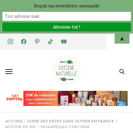
Reçois ma newsletter mensuelle
Skip
▲
instagram
facebook
pinterest
tiktok
youtube
to
content
Search
for:
ACCUEIL
»
GUIDE DES PÂTES SANS GLUTEN EN FRANCE
»
AUTOUR DU RIZ – TAGLIATELLES CURCUMA