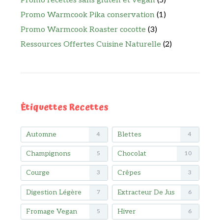
Promo recettes sans gluten et vegan
(5)
Promo Warmcook Pika conservation
(1)
Promo Warmcook Roaster cocotte
(3)
Ressources Offertes Cuisine Naturelle
(2)
Étiquettes Recettes
Automne
Blettes
4
4
Champignons
Chocolat
5
10
Courge
Crêpes
3
3
Digestion Légère
Extracteur De Jus
7
6
Fromage Vegan
Hiver
5
6