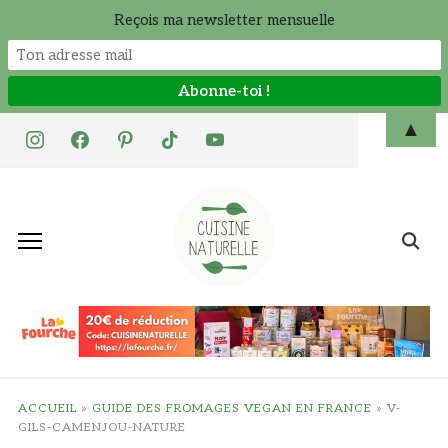
Reçois ma newsletter mensuelle
Skip
▲
instagram
facebook
pinterest
tiktok
youtube
to
content
Search
for:
ACCUEIL
»
GUIDE DES FROMAGES VEGAN EN FRANCE
»
V-
GILS-CAMENJOU-NATURE