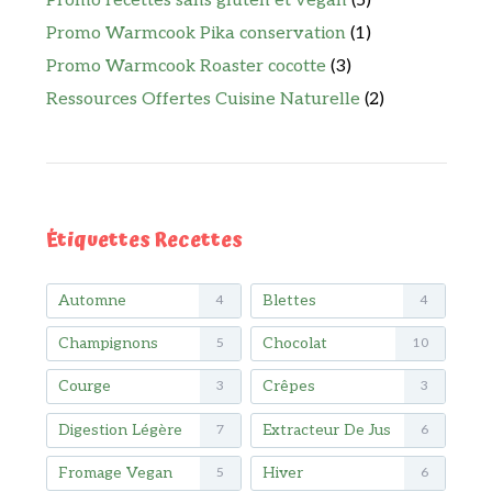
Promo recettes sans gluten et vegan
(5)
Promo Warmcook Pika conservation
(1)
Promo Warmcook Roaster cocotte
(3)
Ressources Offertes Cuisine Naturelle
(2)
Étiquettes Recettes
Automne
Blettes
4
4
Champignons
Chocolat
5
10
Courge
Crêpes
3
3
Digestion Légère
Extracteur De Jus
7
6
Fromage Vegan
Hiver
5
6