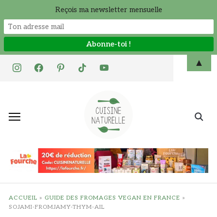
Reçois ma newsletter mensuelle
Skip
▲
instagram
facebook
pinterest
tiktok
youtube
to
content
Search
for:
ACCUEIL
»
GUIDE DES FROMAGES VEGAN EN FRANCE
»
SOJAMI-FROMJAMY-THYM-AIL