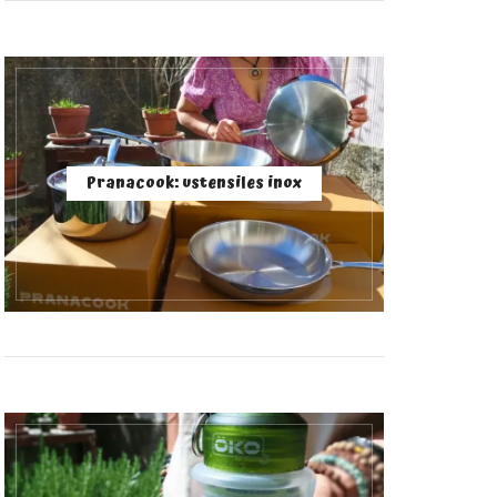
Pranacook: ustensiles inox