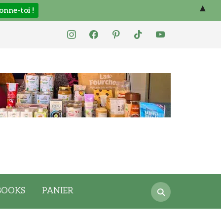
▲
instagram
facebook
pinterest
tiktok
youtube
Search
BOOKS
PANIER
for: