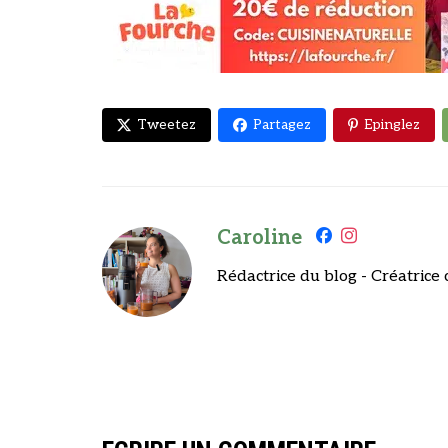
Tweetez
Partagez
Epinglez
Caroline
Rédactrice du blog - Créatrice 