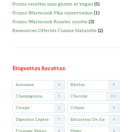
Promo recettes sans gluten et vegan
(5)
Promo Warmcook Pika conservation
(1)
Promo Warmcook Roaster cocotte
(3)
Ressources Offertes Cuisine Naturelle
(2)
Étiquettes Recettes
Automne
Blettes
4
4
Champignons
Chocolat
5
10
Courge
Crêpes
3
3
Digestion Légère
Extracteur De Jus
7
6
Fromage Vegan
Hiver
5
6