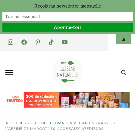
Reçois ma newsletter mensuelle
Skip
▲
instagram
facebook
pinterest
tiktok
youtube
to
content
Search
for:
ACCUEIL
»
GUIDE DES FROMAGES VEGAN EN FRANCE
»
L’AFFINÉ DE MARGOT LES NOUVEAUX AFFINEURS