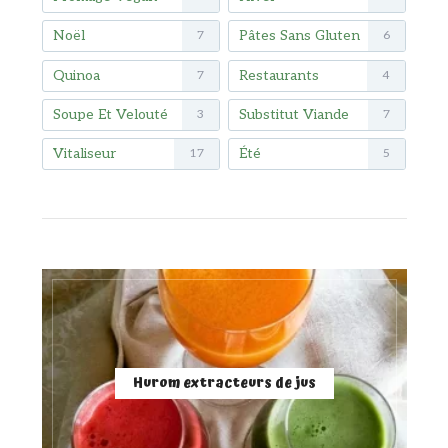
Noël
Pâtes Sans Gluten
7
6
Quinoa
Restaurants
7
4
Soupe Et Velouté
Substitut Viande
3
7
Vitaliseur
Été
17
5
Hurom extracteurs de jus