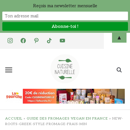
Reçois ma newsletter mensuelle
Skip
▲
instagram
facebook
pinterest
tiktok
youtube
to
content
Search
for:
ACCUEIL
»
GUIDE DES FROMAGES VEGAN EN FRANCE
»
NEW-
ROOTS-GREEK-STYLE-FROMAGE-FRAIS-MIN