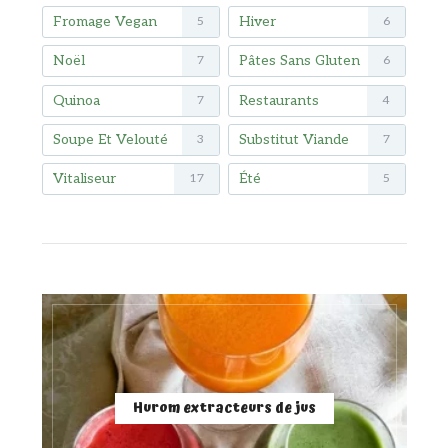
Fromage Vegan
Hiver
5
6
Noël
Pâtes Sans Gluten
7
6
Quinoa
Restaurants
7
4
Soupe Et Velouté
Substitut Viande
3
7
Vitaliseur
Été
17
5
Hurom extracteurs de jus