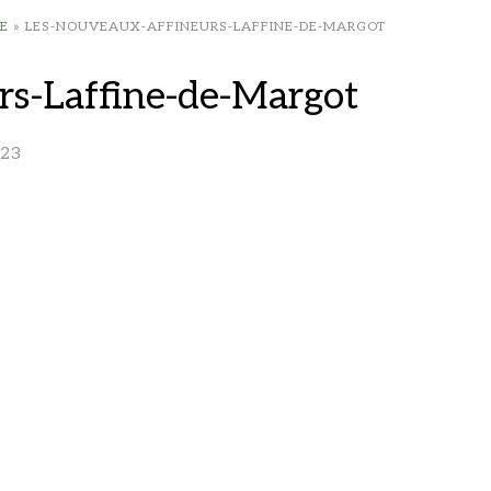
E
»
LES-NOUVEAUX-AFFINEURS-LAFFINE-DE-MARGOT
rs-Laffine-de-Margot
023