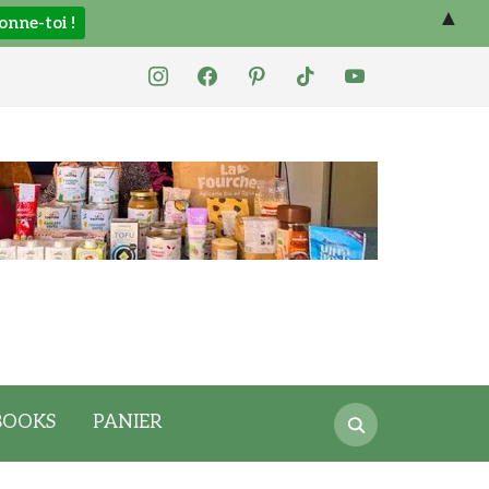
▲
instagram
facebook
pinterest
tiktok
youtube
Search
BOOKS
PANIER
for: