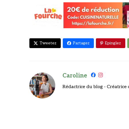
Tweetez
Partagez
Epinglez
Caroline
Rédactrice du blog - Créatrice 