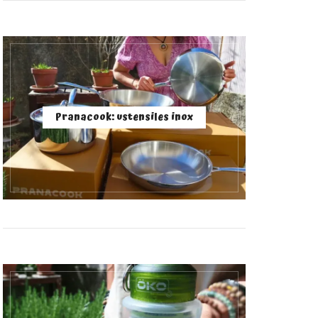
Pranacook: ustensiles inox