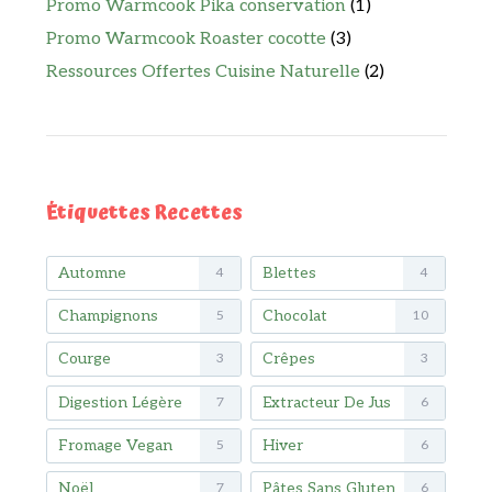
Promo Warmcook Pika conservation
(1)
Promo Warmcook Roaster cocotte
(3)
Ressources Offertes Cuisine Naturelle
(2)
Étiquettes Recettes
Automne
Blettes
4
4
Champignons
Chocolat
5
10
Courge
Crêpes
3
3
Digestion Légère
Extracteur De Jus
7
6
Fromage Vegan
Hiver
5
6
Noël
Pâtes Sans Gluten
7
6