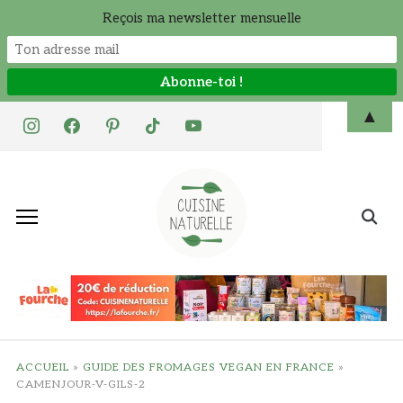
Reçois ma newsletter mensuelle
Skip
▲
instagram
facebook
pinterest
tiktok
youtube
to
content
Search
for:
ACCUEIL
»
GUIDE DES FROMAGES VEGAN EN FRANCE
»
CAMENJOUR-V-GILS-2