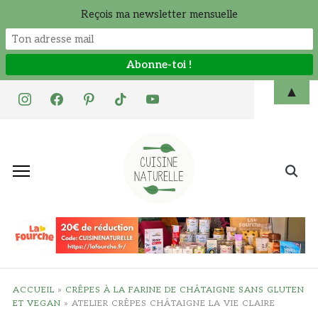
Reçois ma newsletter mensuelle
Skip
▲
instagram
facebook
pinterest
tiktok
youtube
to
content
Search
for:
ACCUEIL
»
CRÊPES À LA FARINE DE CHÂTAIGNE SANS GLUTEN
ET VEGAN
»
ATELIER CRÊPES CHÂTAIGNE LA VIE CLAIRE