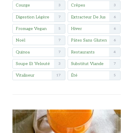
Courge
Crêpes
3
3
Digestion Légère
Extracteur De Jus
7
6
Fromage Vegan
Hiver
5
6
Noël
Pâtes Sans Gluten
7
6
Quinoa
Restaurants
7
4
Soupe Et Velouté
Substitut Viande
3
7
Vitaliseur
Été
17
5