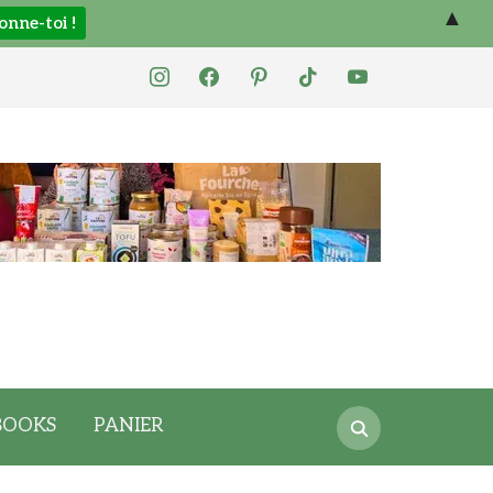
▲
instagram
facebook
pinterest
tiktok
youtube
Search
BOOKS
PANIER
for: