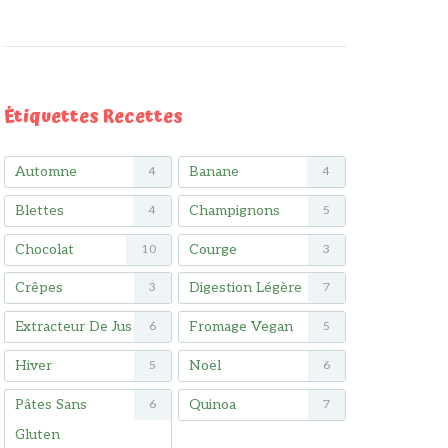
Étiquettes Recettes
Automne
Banane
4
4
Blettes
Champignons
4
5
Chocolat
Courge
10
3
Crêpes
Digestion Légère
3
7
Extracteur De Jus
Fromage Vegan
6
5
Hiver
Noël
5
6
Pâtes Sans
Quinoa
6
7
Gluten