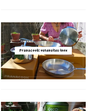
Pranacook: ustensiles inox