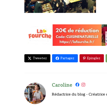
Tweetez
Partagez
Epinglez
Caroline
Rédactrice du blog - Créatrice 