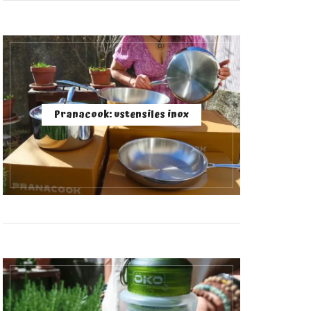
Pranacook: ustensiles inox