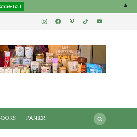
▲
instagram
facebook
pinterest
tiktok
youtube
Search
BOOKS
PANIER
for: