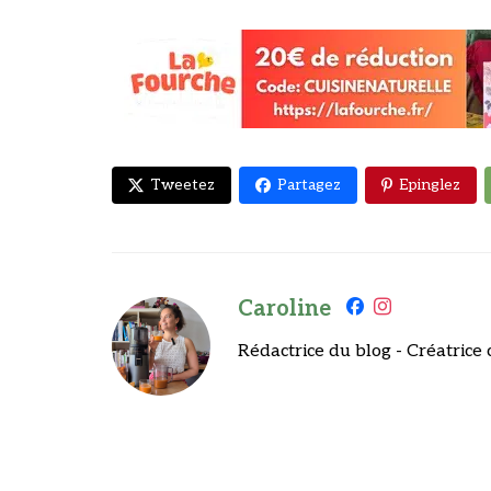
Tweetez
Partagez
Epinglez
Caroline
Rédactrice du blog - Créatrice 