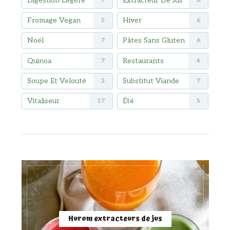
Digestion Légère
Extracteur De Jus
7
6
Fromage Vegan
Hiver
5
6
Noël
Pâtes Sans Gluten
7
6
Quinoa
Restaurants
7
4
Soupe Et Velouté
Substitut Viande
3
7
Vitaliseur
Été
17
5
Hurom extracteurs de jus