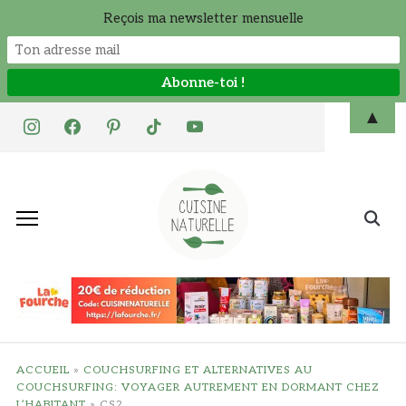
Reçois ma newsletter mensuelle
Skip
▲
instagram
facebook
pinterest
tiktok
youtube
to
content
Search
for:
ACCUEIL
»
COUCHSURFING ET ALTERNATIVES AU
COUCHSURFING: VOYAGER AUTREMENT EN DORMANT CHEZ
L’HABITANT
»
CS2