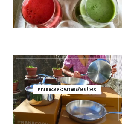
Pranacook: ustensiles inox