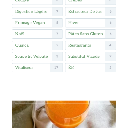
Courge
Crêpes
3
3
Digestion Légère
Extracteur De Jus
7
6
Fromage Vegan
Hiver
5
6
Noël
Pâtes Sans Gluten
7
6
Quinoa
Restaurants
7
4
Soupe Et Velouté
Substitut Viande
3
7
Vitaliseur
Été
17
5