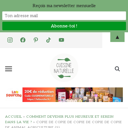
Reçois ma newsletter mensuelle
Skip
▲
instagram
facebook
pinterest
tiktok
youtube
to
content
Search
for:
ACCUEIL
»
COMMENT DEVENIR PLUS HEUREUX ET SEREIN
DANS LA VIE ?
»
COPIE DE COPIE DE COPIE DE COPIE DE COPIE
DE ANIMAL AGRICULTURE (5)