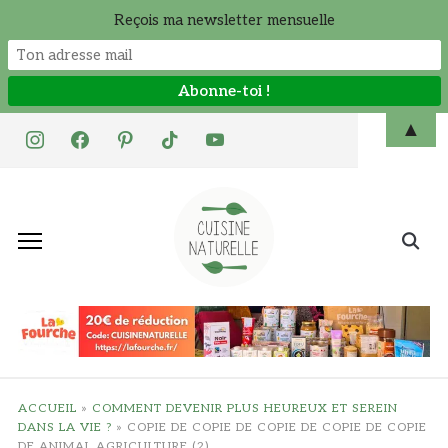
Reçois ma newsletter mensuelle
Skip
▲
instagram
facebook
pinterest
tiktok
youtube
to
content
Search
for:
ACCUEIL
»
COMMENT DEVENIR PLUS HEUREUX ET SEREIN
DANS LA VIE ?
»
COPIE DE COPIE DE COPIE DE COPIE DE COPIE
DE ANIMAL AGRICULTURE (2)