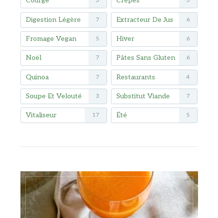
Courge
Crêpes
3
3
Digestion Légère
Extracteur De Jus
7
6
Fromage Vegan
Hiver
5
6
Noël
Pâtes Sans Gluten
7
6
Quinoa
Restaurants
7
4
Soupe Et Velouté
Substitut Viande
3
7
Vitaliseur
Été
17
5