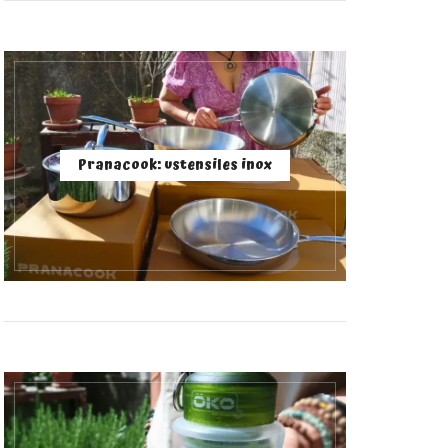
Pranacook: ustensiles inox