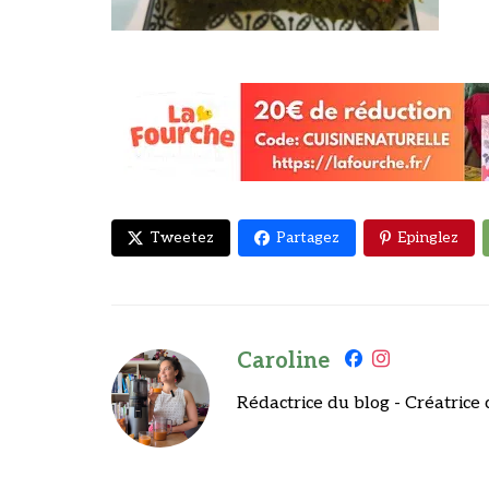
Tweetez
Partagez
Epinglez
Caroline
Rédactrice du blog - Créatrice 