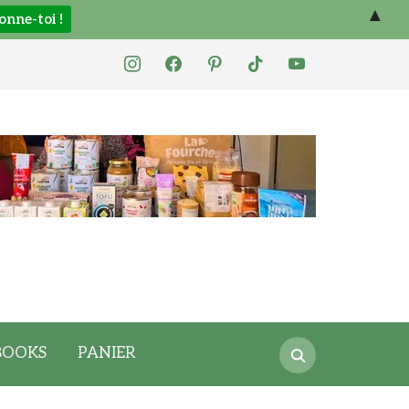
▲
instagram
facebook
pinterest
tiktok
youtube
Search
BOOKS
PANIER
for: