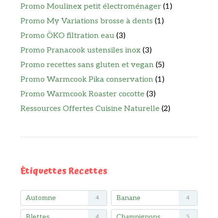
Promo Moulinex petit électroménager
(1)
Promo My Variations brosse à dents
(1)
Promo ÖKO filtration eau
(3)
Promo Pranacook ustensiles inox
(3)
Promo recettes sans gluten et vegan
(5)
Promo Warmcook Pika conservation
(1)
Promo Warmcook Roaster cocotte
(3)
Ressources Offertes Cuisine Naturelle
(2)
Étiquettes Recettes
Automne
Banane
4
4
Blettes
Champignons
4
5