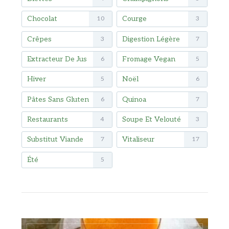
Chocolat
Courge
10
3
Crêpes
Digestion Légère
3
7
Extracteur De Jus
Fromage Vegan
6
5
Hiver
Noël
5
6
Pâtes Sans Gluten
Quinoa
6
7
Restaurants
Soupe Et Velouté
4
3
Substitut Viande
Vitaliseur
7
17
Été
5