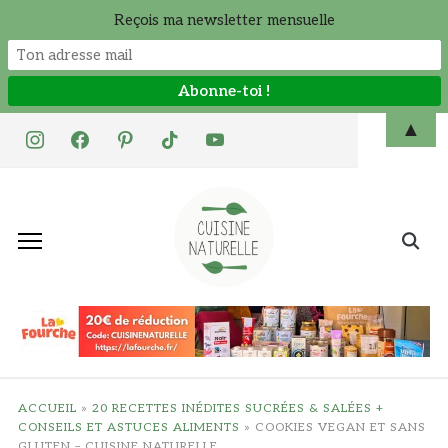
Reçois ma newsletter mensuelle
Skip
▲
instagram
facebook
pinterest
tiktok
youtube
to
content
Search
for:
ACCUEIL
»
20 RECETTES INÉDITES SUCRÉES & SALÉES +
CONSEILS ET ASTUCES ALIMENTS
»
COOKIES VEGAN ET SANS
GLUTEN – CUISINE NATURELLE