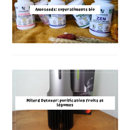
Amoseeds: superaliments bio
Milerd Detoxer: purification fruits et
légumes