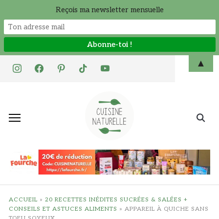
Reçois ma newsletter mensuelle
Skip
▲
instagram
facebook
pinterest
tiktok
youtube
to
content
Search
for:
ACCUEIL
»
20 RECETTES INÉDITES SUCRÉES & SALÉES +
CONSEILS ET ASTUCES ALIMENTS
»
APPAREIL À QUICHE SANS
TOFU SOYEUX