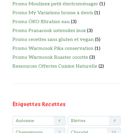
Promo Moulinex petit électroménager
(1)
Promo My Variations brosse à dents
(1)
Promo ÖKO filtration eau
(3)
Promo Pranacook ustensiles inox
(3)
Promo recettes sans gluten et vegan
(5)
Promo Warmcook Pika conservation
(1)
Promo Warmcook Roaster cocotte
(3)
Ressources Offertes Cuisine Naturelle
(2)
Étiquettes Recettes
Automne
Blettes
4
4
Champignons
Chocolat
5
10