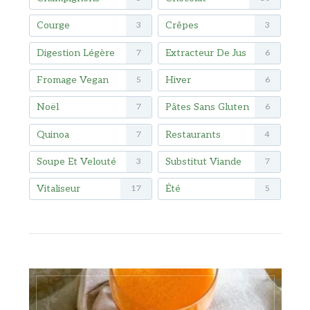
Courge
Crêpes
3
3
Digestion Légère
Extracteur De Jus
7
6
Fromage Vegan
Hiver
5
6
Noël
Pâtes Sans Gluten
7
6
Quinoa
Restaurants
7
4
Soupe Et Velouté
Substitut Viande
3
7
Vitaliseur
Été
17
5