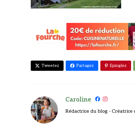
Tweetez
Partagez
Epinglez
Caroline
Rédactrice du blog - Créatrice 