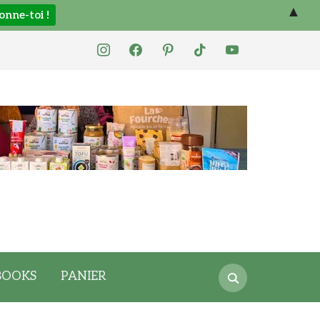
▲
instagram
facebook
pinterest
tiktok
youtube
Search
BOOKS
PANIER
for: