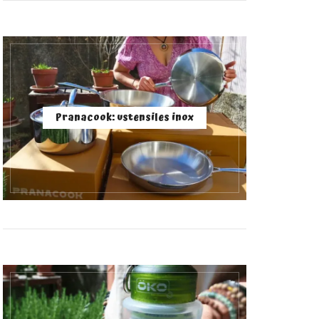
Pranacook: ustensiles inox