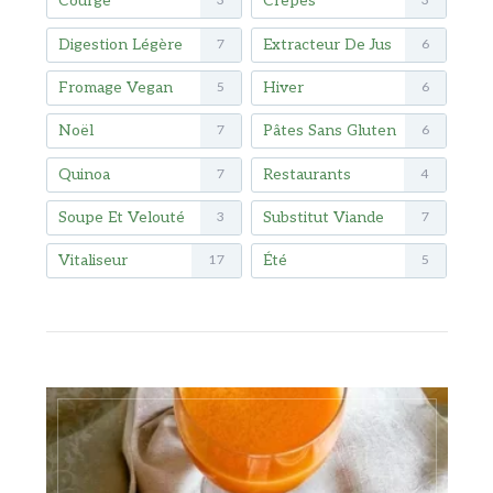
Courge
Crêpes
3
3
Digestion Légère
Extracteur De Jus
7
6
Fromage Vegan
Hiver
5
6
Noël
Pâtes Sans Gluten
7
6
Quinoa
Restaurants
7
4
Soupe Et Velouté
Substitut Viande
3
7
Vitaliseur
Été
17
5