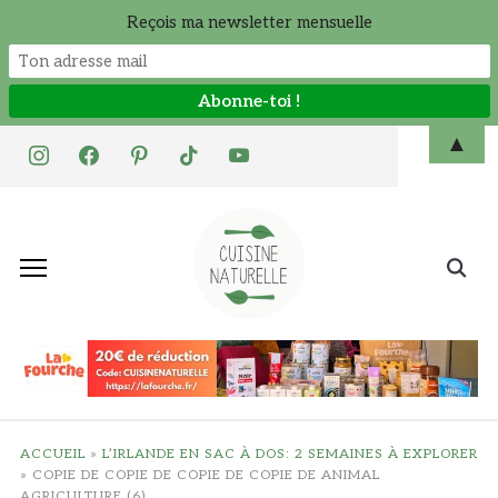
Reçois ma newsletter mensuelle
Skip
▲
instagram
facebook
pinterest
tiktok
youtube
to
content
Search
for:
ACCUEIL
»
L’IRLANDE EN SAC À DOS: 2 SEMAINES À EXPLORER
»
COPIE DE COPIE DE COPIE DE COPIE DE ANIMAL
AGRICULTURE (6)